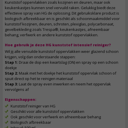
Kunststof oppervlakken zoals kozijnen en deuren, maar ook
keukenkastjes kunnen snel vervuild raken. Gelukkig biedt deze
effectieve spray van HG de oplossing. Dit gebruiksklare product is
biologisch afbreekbaar en is geschikt als schoonmaakmiddel voor
kunststof kozijnen, deuren, schroten, plexiglas, polycarbonaat,
gevelbekleding zoals Trespa®, keukenkastjes, afneembaar
behang, verfwerk en andere kunststof oppervlakken.
Hoe gebruik je deze HG kunststof intensief reiniger?
Wil jij alle vervuilde kunststof oppervlakken weer glazend schoon
krijgen, volg dan onderstaande stappen:
Stap 1:
Draai de dop een kwartslag (ON) en spray op een schoon
doekje
Stap 2:
Maak met het doekje het kunststof oppervlak schoon of
spuit direct op het te reinigen materiaal
Stap 3:
Laat de spray even inwerken en neem het oppervlak
vervolgens af
Eigenschappen:
Kunststof reiniger van HG
Geschikt voor alle kunststof oppervlakken
Ook geschikt voor verfwerk en afneembaar behang
Biologisch afbreekbaar
Inhoud: 500 ml