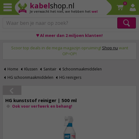
kabel
shop.nl
0
Je verwacht het niet,
we hebben het
wel
♥ Al meer dan 2 miljoen klanten!
Op werkdagen voor 23:59 uur besteld, morgen thuis!
Scoor top deals in de mega magazijn opruiming!
Shop nu
want
OP=OP!
Home
Klussen
Sanitair
Schoonmaakmiddelen
HG schoonmaakmiddelen
HG reinigers
HG kunststof reiniger | 500 ml
Ook voor verfwerk en behang!