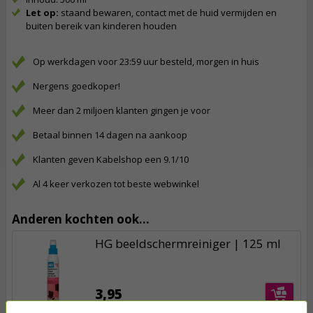
Let op:
staand bewaren, contact met de huid vermijden en
buiten bereik van kinderen houden
Op werkdagen voor 23:59 uur besteld, morgen in huis
Nergens goedkoper!
Meer dan 2 miljoen klanten gingen je voor
Betaal binnen 14 dagen na aankoop
Klanten geven Kabelshop een 9.1/10
Al 4 keer verkozen tot beste webwinkel
Anderen kochten ook...
HG beeldschermreiniger | 125 ml
3,95