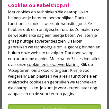
Cookies op Kabelshop.nl
HG kunststof beschermer | 1000 ml
(Extra glans, Antislip)
Met cookies en technieken die daarop lijken
helpen we je beter en persoonlijker. Dankzij
functionele cookies werkt de website goed. Ze
12,50
hebben ook een analytische functie. Zo maken we
de website elke dag een beetje beter. We laten je
Kunststof vernieuwer | Zep | 1 liter
graag nuttige advertenties zien. Daarom
(Herstelt oppervlakken, Krasvrije
gebruiken we technologie om je gedrag binnen en
formule)
buiten onze website te volgen. Dat doen we op
10,95
een anonieme manier. Meer weten? Lees hier alles
over onze
cookie- en privacyverklaring
. Klik op
'Accepteren' om akkoord te gaan. Kies je voor
weigeren? Dan plaatsen we alleen functionele en
analytische cookies en gebruiken we technieken
Je verwacht het niet
die daarop lijken. Je kunt je voorkeuren later nog
Turbo onkruidverdelger (Concentraat,
aanpassen op de voorkeuren pagina.
3x 100ml) | Ook voor je gazon!
43,
50
40,
89