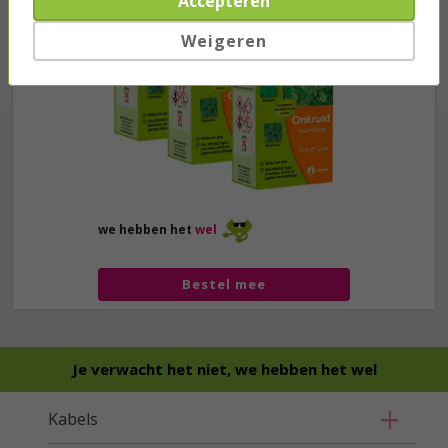
Accepteren
Weigeren
we hebben het
wel
Bestel mee
Je verwacht het niet, we hebben het wel
Kabels