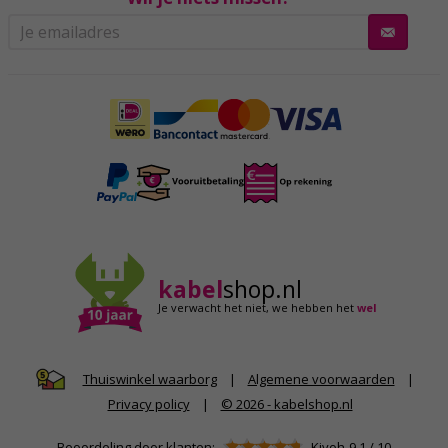
kabel
shop.nl
Je verwacht het niet,
we hebben het
wel
|
Algemene voorwaarden
|
Thuiswinkel waarborg
Privacy policy
|
© 2026 - kabelshop.nl
Beoordeling door klanten:
Kiyoh
9.1
/
10