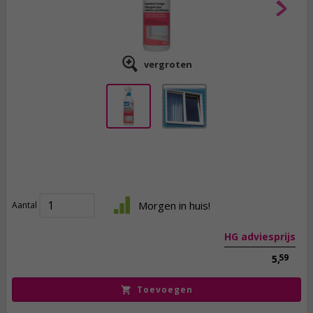
vergroten
4,
95
incl. btw
Morgen in huis!
Aantal
HG adviesprijs
59
5,
Toevoegen