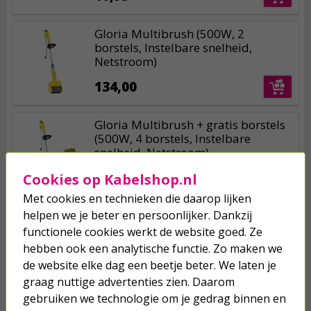
Gloria Multibrush (500W, 2
borstels, Instelbare snelheid,
Netstroom)
134,00
Gloria Multibrush + gratis borstels
(500W, 4 borstels, Instelbare
snelheid, Netstroom)
128,00
Cookies op Kabelshop.nl
Met cookies en technieken die daarop lijken
helpen we je beter en persoonlijker. Dankzij
functionele cookies werkt de website goed. Ze
hebben ook een analytische functie. Zo maken we
Je verwacht het niet
de website elke dag een beetje beter. We laten je
graag nuttige advertenties zien. Daarom
Turbo onkruidverdelger (Concentraat,
3x 100ml) | Ook voor je gazon!
gebruiken we technologie om je gedrag binnen en