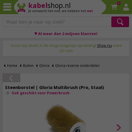
kabel
shop.nl
0
Je verwacht het niet,
we hebben het
wel
♥ Al meer dan 2 miljoen klanten!
Op werkdagen voor 23:59 uur besteld, morgen thuis!
Scoor top deals in de mega magazijn opruiming!
Shop nu
want
OP=OP!
Home
Buiten
Gloria
Gloria reserve onderdelen
Steenborstel | Gloria Multibrush (Pro, Staal)
Ook geschikt voor Powerbrush