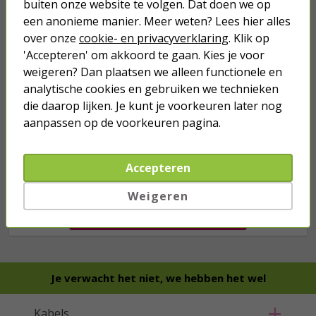
buiten onze website te volgen. Dat doen we op
43,
50
40,
89
een anonieme manier. Meer weten? Lees hier alles
over onze
cookie- en privacyverklaring
. Klik op
'Accepteren' om akkoord te gaan. Kies je voor
weigeren? Dan plaatsen we alleen functionele en
analytische cookies en gebruiken we technieken
die daarop lijken. Je kunt je voorkeuren later nog
aanpassen op de voorkeuren pagina.
Accepteren
we hebben het
wel
Weigeren
Bestel mee
Je verwacht het niet, we hebben het wel
Kabels