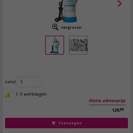
vergroten
117,
95
incl. btw
Aantal
1-5 werkdagen
Gloria adviesprijs
95
129,
Toevoegen