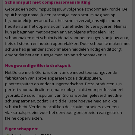
Schuimspuit met compressoraansluiting
Gebruik een schuimspuit bij jouw volgende schoonmaak ronde. De
spuit brengt namelijk een prachtige even schuimlaag aan op
bijvoorbeeld jouw auto. Laat het schuim vervolgens vijf minuten
hechten aan het oppervlak om vuil effectief te verwijderen. Hierna
kun je beginnen met poetsen en vervolgens afspoelen. Het
schoonmaken met schuim is ideaal voor het reinigen van jouw auto,
fiets of stenen en houten oppervlakken. Door schoon te maken met
schuim heb jij minder schoonmaken middelen nodig en dit zorgt
ervoor dat het een zuinige manier van schoonmaken is.
Hoogwaardige Gloria drukspuit
Het Duitse merk Gloria is één van de meest toonaangevende
fabrikanten van sproeiapparaten zoals drukspuiten,
plantenspuiten en ander tuingereedschap. Deze producten zijn
perfect voor particulieren, maar ook geschikt voor professioneel
gebruik. De schuimspuiten van Gloria worden geleverd met drie
schuimpatronen, zodat jij altijd de juiste hoeveelheid en dikte
schuim hebt. Verder beschikken de schuimsproeiers over een
vlakstraalsproeier voor het eenvoudig besproeien van grote en
kleine oppervlakten.
Eigenschappen: