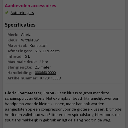
Aanbevolen accessoires
Autoreinigers
Specificaties
Merk:
Gloria
Kleur:
Wit/Blauw
Materiaal:
Kunststof
Afmetingen:
63 x 23 x 22 cm
Inhoud:
5 L
Maximale druk:
3 bar
Slanglengte:
2,5 meter
Handleiding:
000660.0000
Artikelnummer:
K170113358
Gloria FoamMaster, FM 50
- Geen klus is te groot met deze
schuimspuit van Gloria. Het exemplaar beschikt namelijk over een
handpomp voor de kleine klussen, maar kan ook worden
aangesloten op een compressor voor de grotere klussen. Dit model
heeft een vulinhoud van 5 liter en een spiraalslang. Hierdoor is de
spuitlans makkelijk in gebruik en ligt de slang nooit in de weg.