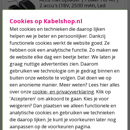
2 accu's (18V, 2500 mAh, Led
display, Snelladen)
Cookies op Kabelshop.nl
134,95
Met cookies en technieken die daarop lijken
helpen we je beter en persoonlijker. Dankzij
Accu compressor | Gloria (1.5 - 2.5
functionele cookies werkt de website goed. Ze
bar, Excl. accu en lader)
hebben ook een analytische functie. Zo maken we
de website elke dag een beetje beter. We laten je
73,95
graag nuttige advertenties zien. Daarom
gebruiken we technologie om je gedrag binnen en
Gloria Multibrush + gratis borstels
buiten onze website te volgen. Dat doen we op
(500W, 4 borstels, Instelbare
een anonieme manier. Meer weten? Lees hier alles
snelheid, Netstroom)
over onze
cookie- en privacyverklaring
. Klik op
128,00
'Accepteren' om akkoord te gaan. Kies je voor
weigeren? Dan plaatsen we alleen functionele en
analytische cookies en gebruiken we technieken
die daarop lijken. Je kunt je voorkeuren later nog
aanpassen op de voorkeuren pagina.