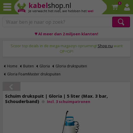
kabel
shop.nl
0
Je verwacht het niet,
we hebben het
wel
♥ Al meer dan 2 miljoen klanten!
Op werkdagen voor 23:59 uur besteld, morgen thuis!
Scoor top deals in de mega magazijn opruiming!
Shop nu
want
OP=OP!
Home
Buiten
Gloria
Gloria drukspuiten
Gloria FoamMaster drukspuiten
Schuim drukspuit | Gloria | 5 liter (Max. 3 bar,
Schouderband)
Incl. 3 schuimpatronen