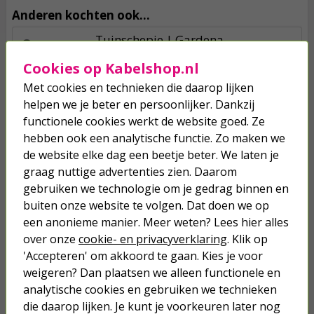
Anderen kochten ook...
Tuinschepje | Gardena
Cookies op Kabelshop.nl
Met cookies en technieken die daarop lijken
5,75
helpen we je beter en persoonlijker. Dankzij
functionele cookies werkt de website goed. Ze
Kantenschaar | Gardena | 55 cm
hebben ook een analytische functie. Zo maken we
de website elke dag een beetje beter. We laten je
graag nuttige advertenties zien. Daarom
15,95
gebruiken we technologie om je gedrag binnen en
buiten onze website te volgen. Dat doen we op
Startset | Gardena (Combisystem)
een anonieme manier. Meer weten? Lees hier alles
over onze
cookie- en privacyverklaring
. Klik op
'Accepteren' om akkoord te gaan. Kies je voor
112,35
108,98
weigeren? Dan plaatsen we alleen functionele en
analytische cookies en gebruiken we technieken
die daarop lijken. Je kunt je voorkeuren later nog