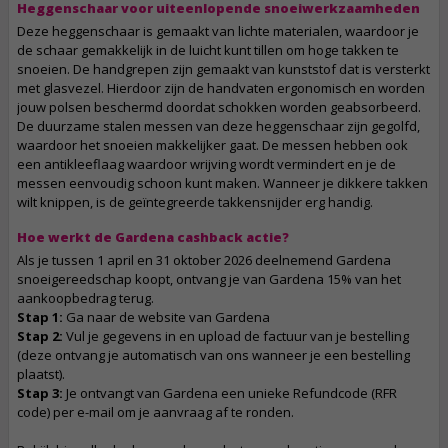
Heggenschaar voor uiteenlopende snoeiwerkzaamheden
Deze heggenschaar is gemaakt van lichte materialen, waardoor je
de schaar gemakkelijk in de luicht kunt tillen om hoge takken te
snoeien. De handgrepen zijn gemaakt van kunststof dat is versterkt
met glasvezel. Hierdoor zijn de handvaten ergonomisch en worden
jouw polsen beschermd doordat schokken worden geabsorbeerd.
De duurzame stalen messen van deze heggenschaar zijn gegolfd,
waardoor het snoeien makkelijker gaat. De messen hebben ook
een antikleeflaag waardoor wrijving wordt vermindert en je de
messen eenvoudig schoon kunt maken. Wanneer je dikkere takken
wilt knippen, is de geïntegreerde takkensnijder erg handig.
Hoe werkt de Gardena cashback actie?
Als je tussen 1 april en 31 oktober 2026 deelnemend Gardena
snoeigereedschap koopt, ontvang je van Gardena 15% van het
aankoopbedrag terug.
Stap 1:
Ga naar de website van Gardena
Stap 2:
Vul je gegevens in en upload de factuur van je bestelling
(deze ontvang je automatisch van ons wanneer je een bestelling
plaatst).
Stap 3:
Je ontvangt van Gardena een unieke Refundcode (RFR
code) per e-mail om je aanvraag af te ronden.