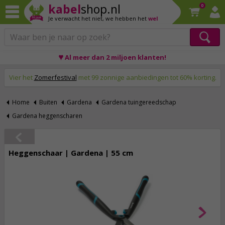
kabel
shop.nl
0
Je verwacht het niet,
we hebben het
wel
♥ Al meer dan 2 miljoen klanten!
Op werkdagen voor 23:59 uur besteld, morgen thuis!
Vier het
Zomerfestival
met 99 zonnige aanbiedingen tot 60% korting.
Home
Buiten
Gardena
Gardena tuingereedschap
Gardena heggenscharen
Heggenschaar | Gardena | 55 cm