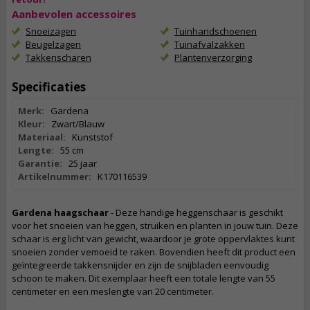
Aanbevolen accessoires
Snoeizagen
Tuinhandschoenen
Beugelzagen
Tuinafvalzakken
Takkenscharen
Plantenverzorging
Specificaties
Merk:
Gardena
Kleur:
Zwart/Blauw
Materiaal:
Kunststof
Lengte:
55 cm
Garantie:
25 jaar
Artikelnummer:
K170116539
Gardena haagschaar
- Deze handige heggenschaar is geschikt
voor het snoeien van heggen, struiken en planten in jouw tuin. Deze
schaar is erg licht van gewicht, waardoor je grote oppervlaktes kunt
snoeien zonder vemoeid te raken. Bovendien heeft dit product een
geïntegreerde takkensnijder en zijn de snijbladen eenvoudig
schoon te maken. Dit exemplaar heeft een totale lengte van 55
centimeter en een meslengte van 20 centimeter.