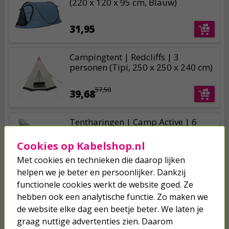
(220 x 120 x 95 cm, Blauw)
31,95
Campingtent | Redcliffs | 3
personen (Tipi, 250 x 250 x 240 cm)
57,50
39,68
Tentharingen | Camp Active | 6
stuks (Metaal)
Cookies op Kabelshop.nl
2,50
Met cookies en technieken die daarop lijken
helpen we je beter en persoonlijker. Dankzij
functionele cookies werkt de website goed. Ze
hebben ook een analytische functie. Zo maken we
de website elke dag een beetje beter. We laten je
graag nuttige advertenties zien. Daarom
Je verwacht het niet