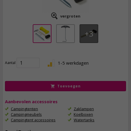
vergroten
3
7,
50
1-5 werkdagen
Aantal
incl. btw
Toevoegen
Aanbevolen accessoires
Campingtenten
Zaklampen
Campingmeubels
Koelboxen
Campingtent accessoires
Watertanks