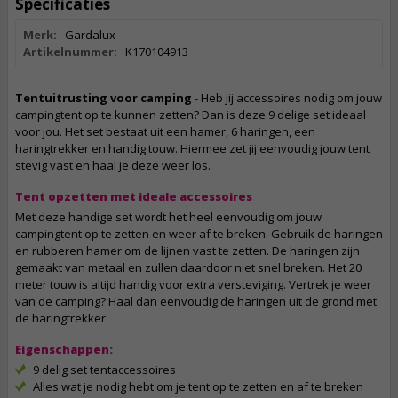
Specificaties
Merk:
Gardalux
Artikelnummer:
K170104913
Tentuitrusting voor camping
- Heb jij accessoires nodig om jouw
campingtent op te kunnen zetten? Dan is deze 9 delige set ideaal
voor jou. Het set bestaat uit een hamer, 6 haringen, een
haringtrekker en handig touw. Hiermee zet jij eenvoudig jouw tent
stevig vast en haal je deze weer los.
Tent opzetten met ideale accessoires
Met deze handige set wordt het heel eenvoudig om jouw
campingtent op te zetten en weer af te breken. Gebruik de haringen
en rubberen hamer om de lijnen vast te zetten. De haringen zijn
gemaakt van metaal en zullen daardoor niet snel breken. Het 20
meter touw is altijd handig voor extra versteviging. Vertrek je weer
van de camping? Haal dan eenvoudig de haringen uit de grond met
de haringtrekker.
Eigenschappen:
9 delig set tentaccessoires
Alles wat je nodig hebt om je tent op te zetten en af te breken