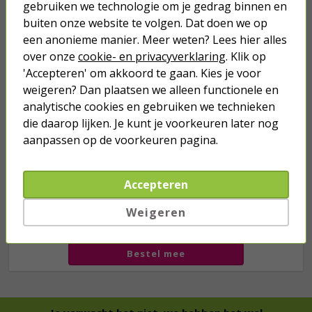
gebruiken we technologie om je gedrag binnen en
Turbo onkruidverdelger (Concentraat,
3x 100ml) | Ook voor je gazon!
buiten onze website te volgen. Dat doen we op
een anonieme manier. Meer weten? Lees hier alles
43,
50
40,
89
over onze
cookie- en privacyverklaring
. Klik op
'Accepteren' om akkoord te gaan. Kies je voor
weigeren? Dan plaatsen we alleen functionele en
analytische cookies en gebruiken we technieken
die daarop lijken. Je kunt je voorkeuren later nog
aanpassen op de voorkeuren pagina.
Accepteren
Weigeren
we hebben het
wel
Bestel mee