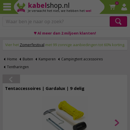
kabel
shop.nl
0
Je verwacht het niet,
we hebben het
wel
♥ Al meer dan 2 miljoen klanten!
Op werkdagen voor 23:59 uur besteld, morgen thuis!
Vier het
Zomerfestival
met 99 zonnige aanbiedingen tot 60% korting.
Home
Buiten
Kamperen
Campingtent accessoires
Tentharingen
Tentaccessoires | Gardalux | 9 delig