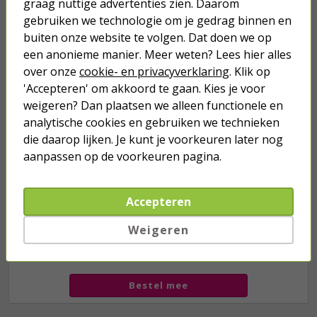
graag nuttige advertenties zien. Daarom
Je verwacht het niet
gebruiken we technologie om je gedrag binnen en
buiten onze website te volgen. Dat doen we op
Turbo onkruidverdelger (Concentraat,
3x 100ml) | Ook voor je gazon!
een anonieme manier. Meer weten? Lees hier alles
over onze
cookie- en privacyverklaring
43,
. Klik op
50
40,
89
'Accepteren' om akkoord te gaan. Kies je voor
weigeren? Dan plaatsen we alleen functionele en
analytische cookies en gebruiken we technieken
die daarop lijken. Je kunt je voorkeuren later nog
aanpassen op de voorkeuren pagina.
Accepteren
Weigeren
we hebben het
wel
Bestel mee