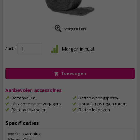
vergroten
6,
25
Morgen in huis!
Aantal
incl. btw
Toevoegen
Aanbevolen accessoires
Rattenvallen
Ratten weringspasta
Ultrasone rattenverjagers
Dorpelstrips tegen ratten
Rattenvangkooien
Ratten lokdozen
Specificaties
Merk:
Gardalux
Kleur:
Grijs