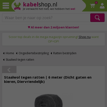
kabel
shop.nl
0
Je verwacht het niet,
we hebben het
wel
♥ Al meer dan 2 miljoen klanten!
Op werkdagen voor 23:59 uur besteld, morgen thuis!
Scoor top deals in de mega magazijn opruiming!
Shop nu
want
OP=OP!
Home
Ongediertebestrijding
Ratten bestrijden
Staalwol tegen ratten
Staalwol tegen ratten | 6 meter (Dicht gaten en
kieren, Diervriendelijk)