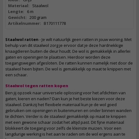
Materiaal:
Staalwol
Lengte:
6 m
Gewicht:
200 gram
Artikelnummer:
B170111778
Staalwol ratten
- Je wilt natuurlijk geen ratten in jouw woning. Met
behulp van dit staalwol zorg je ervoor dat je deze hardnekkige
knaagdieren buiten de deur houdt. De wol is gemakkelijk in allerlei
gaten en openingen te plaatsen. Hierdoor worden deze
toegangswegen afgesloten. De ratten kunnen namelijk niet door de
staalwol heen bijten. De wol is gemakkelijk op maat te knippen met
een schaar.
Staalwol tegen ratten kopen
Ben jij opzoek naar universele oplossing voor het afdichten van
gaten, kieren en naden? Dan kun je het beste kiezen voor deze
staalwol. Dankzij het flexibele materiaal kun je de wol goed
gebruiken om openingen in buitenmuren en onder binnen wanden
te dichten. Verder is de staalwol gemakkelijk op maat te knippen
met een gewone schaar zodat het altijd past. Dit fijne materiaal
blokkeert de toegang voor zelfs de kleinste muizen. Voor een
langdurige werking is het aan te raden om de wol ergens aan te