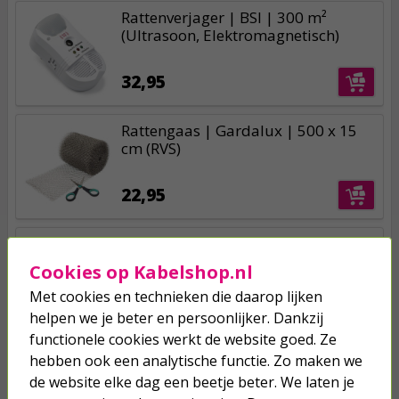
Rattenverjager | BSI | 300 m²
(Ultrasoon, Elektromagnetisch)
32,95
Rattengaas | Gardalux | 500 x 15
cm (RVS)
22,95
Ratten weringspasta | Mouseshield
Classic (Direct resultaat, 100%
Cookies op Kabelshop.nl
gifvrij)
Met cookies en technieken die daarop lijken
9,25
helpen we je beter en persoonlijker. Dankzij
functionele cookies werkt de website goed. Ze
hebben ook een analytische functie. Zo maken we
de website elke dag een beetje beter. We laten je