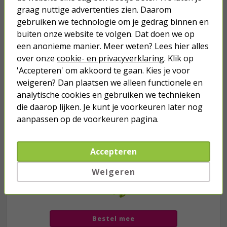
graag nuttige advertenties zien. Daarom
gebruiken we technologie om je gedrag binnen en
Je verwacht het niet
buiten onze website te volgen. Dat doen we op
Turbo onkruidverdelger (Concentraat,
een anonieme manier. Meer weten? Lees hier alles
3x 100ml) | Ook voor je gazon!
over onze
cookie- en privacyverklaring
. Klik op
43,
50
'Accepteren' om akkoord te gaan. Kies je voor
40,
89
weigeren? Dan plaatsen we alleen functionele en
analytische cookies en gebruiken we technieken
die daarop lijken. Je kunt je voorkeuren later nog
aanpassen op de voorkeuren pagina.
Accepteren
Weigeren
we hebben het
wel
Bestel mee