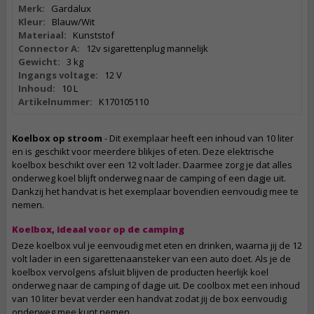
Merk:
Gardalux
Kleur:
Blauw/Wit
Materiaal:
Kunststof
Connector A:
12v sigarettenplug mannelijk
Gewicht:
3 kg
Ingangs voltage:
12 V
Inhoud:
10 L
Artikelnummer:
K170105110
Koelbox op stroom
- Dit exemplaar heeft een inhoud van 10 liter
en is geschikt voor meerdere blikjes of eten. Deze elektrische
koelbox beschikt over een 12 volt lader. Daarmee zorg je dat alles
onderweg koel blijft onderweg naar de camping of een dagje uit.
Dankzij het handvat is het exemplaar bovendien eenvoudig mee te
nemen.
Koelbox, ideaal voor op de camping
Deze koelbox vul je eenvoudig met eten en drinken, waarna jij de 12
volt lader in een sigarettenaansteker van een auto doet. Als je de
koelbox vervolgens afsluit blijven de producten heerlijk koel
onderweg naar de camping of dagje uit. De coolbox met een inhoud
van 10 liter bevat verder een handvat zodat jij de box eenvoudig
onderweg mee kunt nemen.