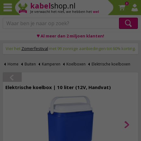
kabel
shop.nl
0
Je verwacht het niet,
we hebben het
wel
♥ Al meer dan 2 miljoen klanten!
Op werkdagen voor 23:59 uur besteld, morgen thuis!
Vier het
Zomerfestival
met 99 zonnige aanbiedingen tot 60% korting.
Home
Buiten
Kamperen
Koelboxen
Elektrische koelboxen
Elektrische koelbox | 10 liter (12V, Handvat)