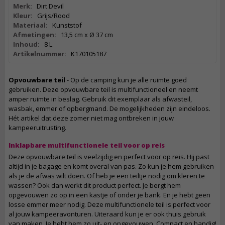
Merk:
Dirt Devil
Kleur:
Grijs/Rood
Materiaal:
Kunststof
Afmetingen:
13,5 cm x Ø 37 cm
Inhoud:
8 L
Artikelnummer:
K170105187
Opvouwbare teil
- Op de camping kun je alle ruimte goed
gebruiken. Deze opvouwbare teil is multifunctioneel en neemt
amper ruimte in beslag. Gebruik dit exemplaar als afwasteil,
wasbak, emmer of opbergmand. De mogelijkheden zijn eindeloos.
Hét artikel dat deze zomer niet mag ontbreken in jouw
kampeeruitrusting.
Inklapbare multifunctionele teil voor op reis
Deze opvouwbare teil is veelzijdig en perfect voor op reis. Hij past
altijd in je bagage en komt overal van pas. Zo kun je hem gebruiken
als je de afwas wilt doen. Of heb je een teiltje nodig om kleren te
wassen? Ook dan werkt dit product perfect. Je bergt hem
opgevouwen zo op in een kastje of onder je bank. En je hebt geen
losse emmer meer nodig. Deze multifunctionele teil is perfect voor
al jouw kampeeravonturen. Uiteraard kun je er ook thuis gebruik
van maken. Je hebt hem zo uit- en opgevouwen. Compact en handig!