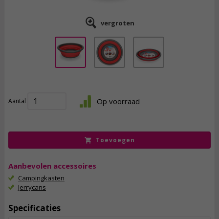
vergroten
14,
95
Op voorraad
Aantal
incl. btw
Toevoegen
Aanbevolen accessoires
Campingkasten
Jerrycans
Specificaties