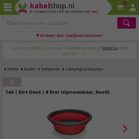
kabel
shop.nl
0
Je verwacht het niet,
we hebben het
wel
♥ Al meer dan 2 miljoen klanten!
Op werkdagen voor 23:59 uur besteld, morgen thuis!
Scoor top deals in de mega magazijn opruiming!
Shop nu
want
OP=OP!
Home
Buiten
Kamperen
Camping huishouden
Teil | Dirt Devil | 8 liter (Opvouwbaar, Rood)