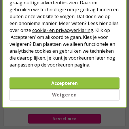
graag nuttige advertenties zien. Daarom
gebruiken we technologie om je gedrag binnen en
Je verwacht het niet
buiten onze website te volgen. Dat doen we op
Turbo onkruidverdelger (Concentraat,
3x 100ml) | Ook voor je gazon!
een anonieme manier. Meer weten? Lees hier alles
over onze
cookie- en privacyverklaring
. Klik op
43,
50
40,
89
'Accepteren' om akkoord te gaan. Kies je voor
weigeren? Dan plaatsen we alleen functionele en
analytische cookies en gebruiken we technieken
die daarop lijken. Je kunt je voorkeuren later nog
aanpassen op de voorkeuren pagina.
Accepteren
Weigeren
we hebben het
wel
Bestel mee