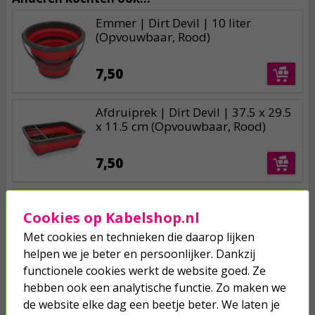
Emmer | Dirt Devil | 10 liter
(Opvouwbaar, Rood)
7,50
Afdruiprek | Dirt Devil | 37.5 x 29.5
x 11.5 cm (Opvouwbaar, Rood)
7,50
Afwasborstel | Dirt Devil | Ø 7 x 7 x
9 cm (Soft grip, Rood)
Cookies op Kabelshop.nl
Met cookies en technieken die daarop lijken
1,75
helpen we je beter en persoonlijker. Dankzij
functionele cookies werkt de website goed. Ze
hebben ook een analytische functie. Zo maken we
de website elke dag een beetje beter. We laten je