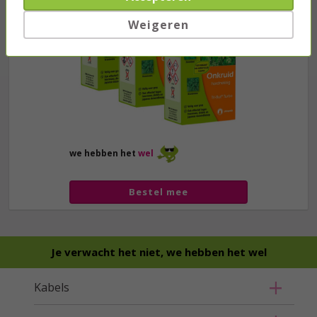
Weigeren
we hebben het
wel
Bestel mee
Je verwacht het niet, we hebben het wel
Kabels