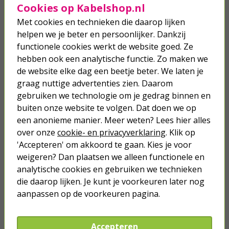
Cookies op Kabelshop.nl
19-inch stekkerdoos | Brennenstuhl
| 2 meter (8-voudig, C14 stekker,
Met cookies en technieken die daarop lijken
1U, Aluminium)
helpen we je beter en persoonlijker. Dankzij
29,95
functionele cookies werkt de website goed. Ze
hebben ook een analytische functie. Zo maken we
de website elke dag een beetje beter. We laten je
C14 naar C13 verlengkabel |
graag nuttige advertenties zien. Daarom
ProCable | 2 meter
gebruiken we technologie om je gedrag binnen en
buiten onze website te volgen. Dat doen we op
4,95
een anonieme manier. Meer weten? Lees hier alles
over onze
cookie- en privacyverklaring
. Klik op
'Accepteren' om akkoord te gaan. Kies je voor
weigeren? Dan plaatsen we alleen functionele en
analytische cookies en gebruiken we technieken
Je verwacht het niet
die daarop lijken. Je kunt je voorkeuren later nog
Turbo onkruidverdelger (Concentraat,
aanpassen op de voorkeuren pagina.
3x 100ml) | Ook voor je gazon!
43,
50
40,
89
Accepteren