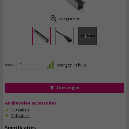
vergroten
1
35,
95
Morgen in huis!
Aantal
incl. btw
Toevoegen
Aanbevolen accessoires
C13 kabels
C14 kabels
Specificaties