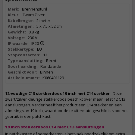
Merk:
Brennenstuhl
Kleur:
Zwart/Zilver
Kabellengte:
2 meter
Afmetingen:
5 x 7,5 x 52 cm
Gewicht:
0,8 kg
Voltage:
230 V
IP waarde:
IP20
Stekkertype:
EU
Stopcontacten:
12
Type aansluiting:
Recht
Soort aarding:
Randaarde
Geschikt voor:
Binnen
Artikelnummer:
K060401129
12-voudige C13 stekkerdoos 19 inch met C14 stekker
- Deze
zwart/zilver kleurige stekkerdoos beschikt over maar liefst 12 C13
aansluitingen. Verder heeft het product een C14 stekker en een
afmeting van 19 inch, waardoor deze uitermate geschikt is voor het
gebruik in een patchkast.
19 inch stekkerdoos C14 met C13 aansluitingen
In patchkasten of serverkasten is het vaak noodzakelijk om extra