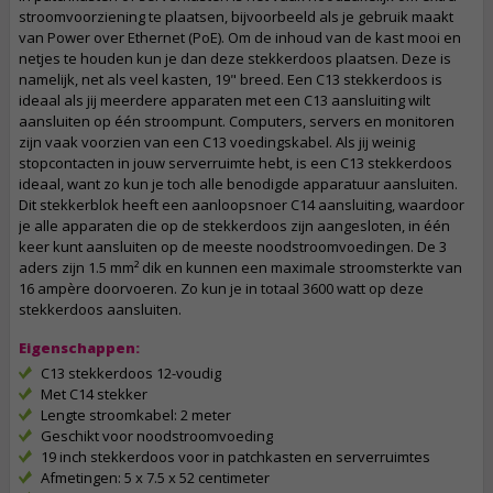
stroomvoorziening te plaatsen, bijvoorbeeld als je gebruik maakt
van Power over Ethernet (PoE). Om de inhoud van de kast mooi en
netjes te houden kun je dan deze stekkerdoos plaatsen. Deze is
namelijk, net als veel kasten, 19" breed. Een C13 stekkerdoos is
ideaal als jij meerdere apparaten met een C13 aansluiting wilt
aansluiten op één stroompunt. Computers, servers en monitoren
zijn vaak voorzien van een C13 voedingskabel. Als jij weinig
stopcontacten in jouw serverruimte hebt, is een C13 stekkerdoos
ideaal, want zo kun je toch alle benodigde apparatuur aansluiten.
Dit stekkerblok heeft een aanloopsnoer C14 aansluiting, waardoor
je alle apparaten die op de stekkerdoos zijn aangesloten, in één
keer kunt aansluiten op de meeste noodstroomvoedingen. De 3
aders zijn 1.5 mm² dik en kunnen een maximale stroomsterkte van
16 ampère doorvoeren. Zo kun je in totaal 3600 watt op deze
stekkerdoos aansluiten.
Eigenschappen:
C13 stekkerdoos 12-voudig
Met C14 stekker
Lengte stroomkabel: 2 meter
Geschikt voor noodstroomvoeding
19 inch stekkerdoos voor in patchkasten en serverruimtes
Afmetingen: 5 x 7.5 x 52 centimeter