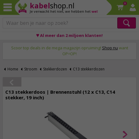
kabel
shop.nl
0
Je verwacht het niet,
we hebben het
wel
♥ Al meer dan 2 miljoen klanten!
Op werkdagen voor 23:59 uur besteld, morgen thuis!
Scoor top deals in de mega magazijn opruiming!
Shop nu
want
OP=OP!
Home
Stroom
Stekkerdozen
C13 stekkerdozen
C13 stekkerdoos | Brennenstuhl (12 x C13, C14
stekker, 19 inch)