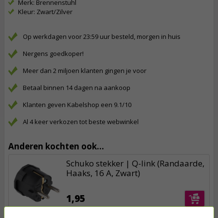
Merk: Brennenstuhl
Kleur: Zwart/Zilver
Op werkdagen voor 23:59 uur besteld, morgen in huis
Nergens goedkoper!
Meer dan 2 miljoen klanten gingen je voor
Betaal binnen 14 dagen na aankoop
Klanten geven Kabelshop een 9.1/10
Al 4 keer verkozen tot beste webwinkel
Anderen kochten ook...
Schuko stekker | Q-link (Randaarde,
Haaks, 16 A, Zwart)
1,95