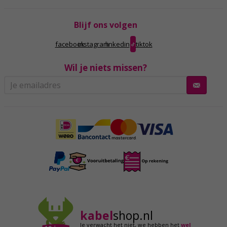
Blijf ons volgen
facebook
instagram
linkedin
tiktok
Wil je niets missen?
kabel
shop.nl
Je verwacht het niet,
we hebben het
wel