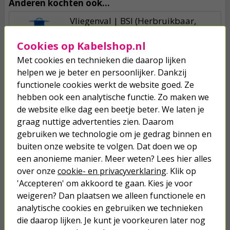
Anderen kochten ook...
Vliegenval | BSI (Herbruikbaar,
Natuurlijk lokmiddel)
Cookies op Kabelshop.nl
11,95
Met cookies en technieken die daarop lijken
helpen we je beter en persoonlijker. Dankzij
functionele cookies werkt de website goed. Ze
Wespenvanger | BSI (Incl. lokstof,
Ecologisch)
hebben ook een analytische functie. Zo maken we
de website elke dag een beetje beter. We laten je
graag nuttige advertenties zien. Daarom
9,95
gebruiken we technologie om je gedrag binnen en
buiten onze website te volgen. Dat doen we op
Vliegen lokstof | BSI | 400 gram
een anonieme manier. Meer weten? Lees hier alles
over onze
cookie- en privacyverklaring
. Klik op
'Accepteren' om akkoord te gaan. Kies je voor
12,50
weigeren? Dan plaatsen we alleen functionele en
analytische cookies en gebruiken we technieken
die daarop lijken. Je kunt je voorkeuren later nog