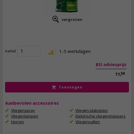
vergroten
9,
50
incl. btw
1-5 werkdagen
Aantal
BSI adviesprijs
50
11,
Toevoegen
Aanbevolen accessoires
Vliegenspray
Vliegen plakstrips
Vliegenlampen
Elektrische vliegenmeppers
Horren
Vliegenvallen