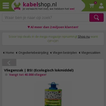
kabel
shop.nl
0
Je verwacht het niet,
we hebben het
wel
♥ Al meer dan 2 miljoen klanten!
Op werkdagen voor 23:59 uur besteld, morgen thuis!
Scoor top deals in de mega magazijn opruiming!
Shop nu
want
OP=OP!
Home
Ongediertebestrijding
Vliegen bestrijden
Vliegenzakken
Vliegenzak | BSI (Ecologisch lokmiddel)
Vangt tot 40.000 vliegen!