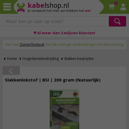
kabel
shop.nl
0
Je verwacht het niet,
we hebben het
wel
♥ Al meer dan 2 miljoen klanten!
Op werkdagen voor 23:59 uur besteld, morgen thuis!
Vier het
Zomerfestival
met 99 zonnige aanbiedingen tot 60% korting.
Home
Ongediertebestrijding
Slakken bestrijden
Slakkenlokstof | BSI | 200 gram (Natuurlijk)