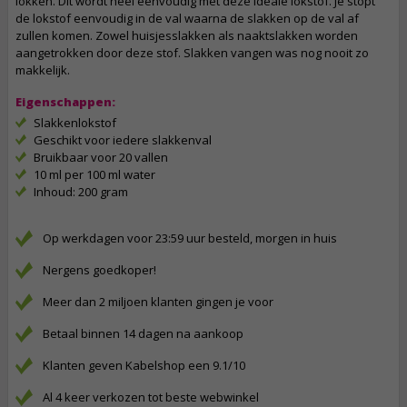
lokken. Dit wordt heel eenvoudig met deze ideale lokstof. Je stopt
de lokstof eenvoudig in de val waarna de slakken op de val af
zullen komen. Zowel huisjesslakken als naaktslakken worden
aangetrokken door deze stof. Slakken vangen was nog nooit zo
makkelijk.
Eigenschappen:
Slakkenlokstof
Geschikt voor iedere slakkenval
Bruikbaar voor 20 vallen
10 ml per 100 ml water
Inhoud: 200 gram
Op werkdagen voor 23:59 uur besteld, morgen in huis
Nergens goedkoper!
Meer dan 2 miljoen klanten gingen je voor
Betaal binnen 14 dagen na aankoop
Klanten geven Kabelshop een 9.1/10
Al 4 keer verkozen tot beste webwinkel