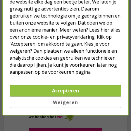
de website elke dag een beetje beter. We laten je
graag nuttige advertenties zien. Daarom
gebruiken we technologie om je gedrag binnen en
Je verwacht het niet
buiten onze website te volgen. Dat doen we op
een anonieme manier. Meer weten? Lees hier alles
Turbo onkruidverdelger (Concentraat,
3x 100ml) | Ook voor je gazon!
over onze
cookie- en privacyverklaring
. Klik op
'Accepteren' om akkoord te gaan. Kies je voor
43,
50
40,
89
weigeren? Dan plaatsen we alleen functionele en
analytische cookies en gebruiken we technieken
die daarop lijken. Je kunt je voorkeuren later nog
aanpassen op de voorkeuren pagina.
Accepteren
Weigeren
we hebben het
wel