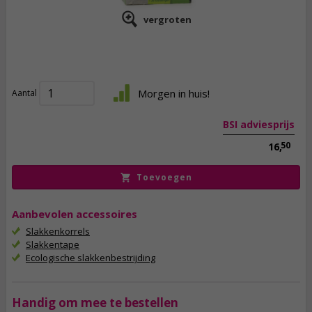
vergroten
11,
95
incl. btw
Morgen in huis!
Aantal
BSI adviesprijs
50
16,
Toevoegen
Aanbevolen accessoires
Slakkenkorrels
Slakkentape
Ecologische slakkenbestrijding
Handig om mee te bestellen