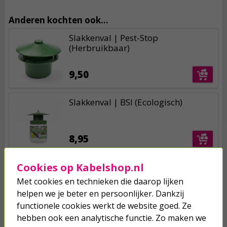
Anderen kochten ook...
Slakkenval | Pest-Stop
(Herbruikbaar)
9,50
Slakkenval | BSI (Ecologisch)
8,95
Cookies op Kabelshop.nl
Slakkenval | BSI | 2 stuks
Met cookies en technieken die daarop lijken
helpen we je beter en persoonlijker. Dankzij
12,95
functionele cookies werkt de website goed. Ze
hebben ook een analytische functie. Zo maken we