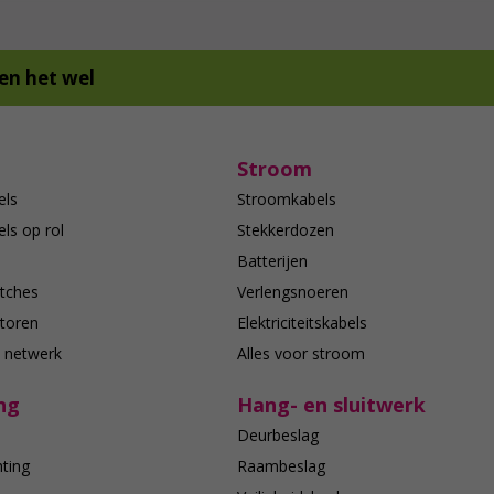
en het wel
Stroom
els
Stroomkabels
ls op rol
Stekkerdozen
Batterijen
tches
Verlengsnoeren
toren
Elektriciteitskabels
e netwerk
Alles voor stroom
ng
Hang- en sluitwerk
Deurbeslag
hting
Raambeslag