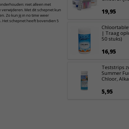
onderhouden: niet alleen met
 verwijderen. Met dit schepnet kun
19,95
n. Zo kun jij in no time weer
. Het schepnet heeft bovendien 5
.
Chloortable
| Traag opl
50 stuks)
16,95
Teststrips
Summer Fun 
Chloor, Alkal
5,95