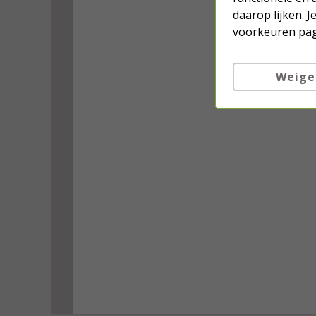
daarop lijken. 
voorkeuren pag
Weige