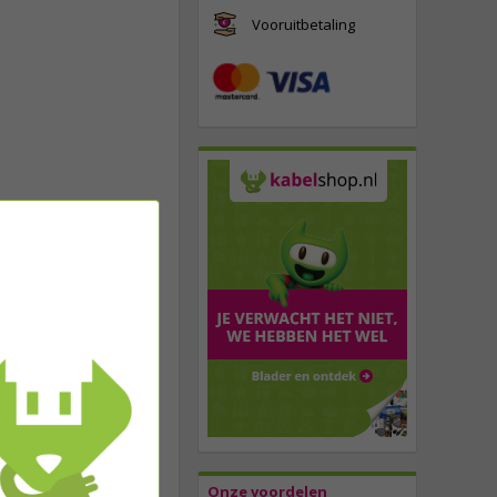
Vooruitbetaling
Onze voordelen