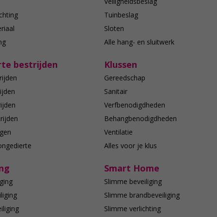
n
Veiligheidsbeslag
chting
Tuinbeslag
riaal
Sloten
ing
Alle hang- en sluitwerk
te bestrijden
Klussen
rijden
Gereedschap
ijden
Sanitair
ijden
Verfbenodigdheden
rijden
Behangbenodigdheden
agen
Ventilatie
ongedierte
Alles voor je klus
ing
Smart Home
ging
Slimme beveiliging
liging
Slimme brandbeveiliging
liging
Slimme verlichting