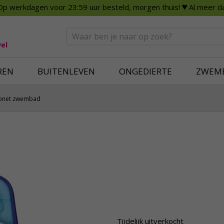
Op werkdagen voor 23:59 uur besteld, morgen thuis!
♥ Al meer da
n
Smart Home
Slimme beveili
eden
Huishouden
Beveiligingsca
Deurbellen
Dummy beveili
el
Alles voor in huis
Alle beveiliging
REN
BUITENLEVEN
ONGEDIERTE
ZWEM
pnet zwembad
Tijdelijk uitverkocht