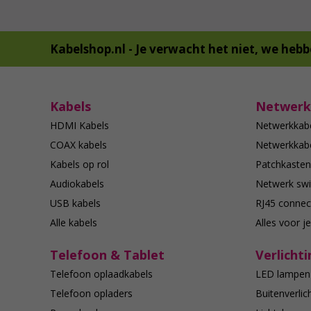
Kabelshop.nl -
Je verwacht het niet, we hebb
Kabels
Netwerk
HDMI Kabels
Netwerkkab
COAX kabels
Netwerkkabe
Kabels op rol
Patchkasten
Audiokabels
Netwerk swi
USB kabels
RJ45 connec
Alle kabels
Alles voor j
Telefoon & Tablet
Verlichti
Telefoon oplaadkabels
LED lampen
Telefoon opladers
Buitenverlic