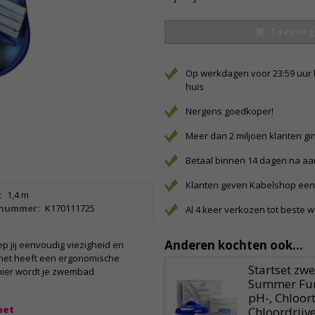
Toevoeg
Op werkdagen voor 23:59 uur 
huis
Nergens goedkoper!
Meer dan 2 miljoen klanten gi
Betaal binnen 14 dagen na a
Klanten geven Kabelshop een 
:
1,4 m
lnummer:
K170111725
Al 4 keer verkozen tot beste 
Anderen kochten ook...
p jij eenvoudig viezigheid en
 net heeft een ergonomische
Startset zw
nier wordt je zwembad
Summer Fun 
pH-, Chloort
net
Chloordrijve