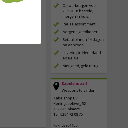
Op werkdagen voor
23:59 uur besteld,
morgen in huis.
Reuze assortiment.
Nergens goedkoper!
Betaal binnen 14 dagen
na aankoop.
Levering in Nederland
en België.
Niet goed, geld terug.
Kabelshop.nl
Weet ons te vinden:
Kabelshop BV
Koningsbeltweg 52
1329 AK Almere
Tel: 0294 72 08 75
Kvk: 63961156