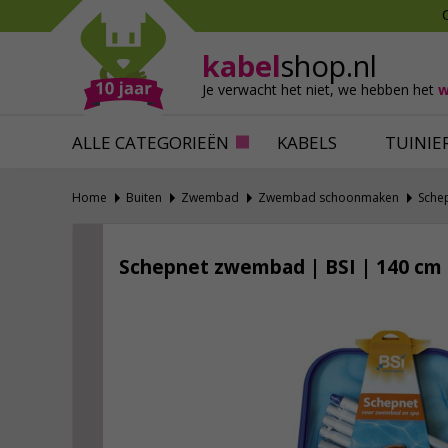
Mollen verjagen
Verfbenodigdhede
Slakken bestrijden
Behangbenodigdh
kabel
shop.nl
Katten verjagen
Ventilatie
Je verwacht het niet,
we hebben het
w
Alles tegen ongedierte
Alles voor je klus
ALLE CATEGORIEËN
KABELS
TUINIE
Home
Buiten
Zwembad
Zwembad schoonmaken
Sche
Schepnet zwembad | BSI | 140 cm