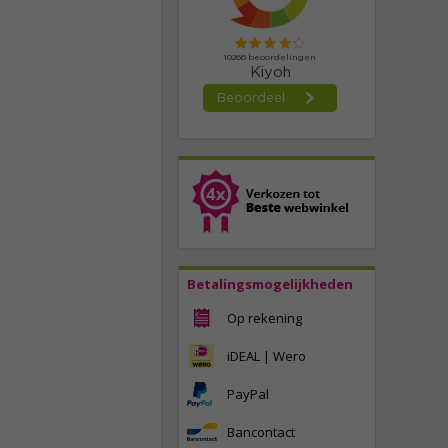
Betalingsmogelijkheden
Op rekening
iDEAL | Wero
PayPal
Bancontact