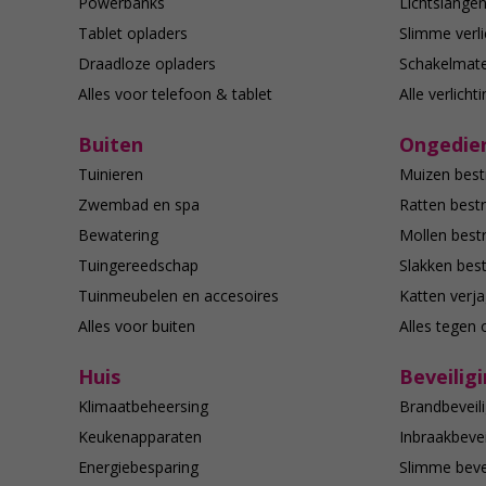
Powerbanks
Lichtslange
Tablet opladers
Slimme verli
Draadloze opladers
Schakelmate
Alles voor telefoon & tablet
Alle verlicht
Buiten
Ongedier
Tuinieren
Muizen best
Zwembad en spa
Ratten bestr
Bewatering
Mollen bestr
Tuingereedschap
Slakken best
Tuinmeubelen en accesoires
Katten verj
Alles voor buiten
Alles tegen 
Huis
Beveilig
Klimaatbeheersing
Brandbeveili
Keukenapparaten
Inbraakbevei
Energiebesparing
Slimme bevei