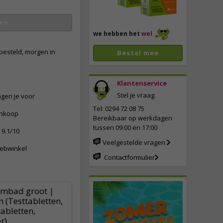
en
we hebben het
wel
besteld, morgen in
Bestel mee
Klantenservice
Stel je vraag.
ngen je voor
Tel: 0294 72 08 75
ankoop
Bereikbaar op werkdagen
tussen 09:00 en 17:00
9.1/10
Veelgestelde vragen
webwinkel
Contactformulier
embad groot |
(Testtabletten,
abletten,
r)