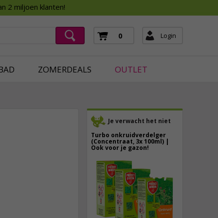
Assortimentsboek 2026
n 2 miljoen klanten!
ging
mera's
Login
0
ging
BAD
ZOMERDEALS
OUTLET
Je verwacht het niet
Turbo onkruidverdelger
(Concentraat, 3x 100ml) |
Ook voor je gazon!
43,
50
13,
50
40,
89
incl. btw