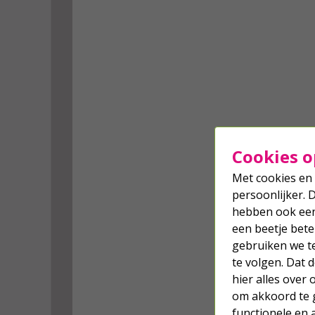
Cookies o
Met cookies en 
persoonlijker. 
hebben ook een 
een beetje bete
gebruiken we t
te volgen. Dat
hier alles over
om akkoord te g
functionele en 