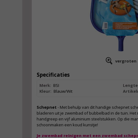
vergroten
Specificaties
Merk:
BSI
Lengte
Kleur:
Blauw/Wit
Artike
Schepnet
- Met behulp van dit handige schepnet sche
bladeren uit je zwembad of bubbelbad in de tuin. Het
handgreep en vijf aluminium steelstukken. Op die ma
schoonmaken een koud kunstje!
Je zwembad reinigen met een zwembad schep