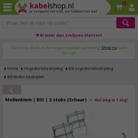
kabel
shop.nl
0
Je verwacht het niet,
we hebben het
wel
♥ Al meer dan 2 miljoen klanten!
Op werkdagen voor 23:59 uur besteld, morgen thuis!
Scoor top deals in de mega magazijn opruiming!
Shop nu
want
OP=OP!
Home
Ongediertebestrijding
BSI ongediertebestrijding
BSI Mollen bestrijden
Mollenklem | BSI | 2 stuks (Schaar)
Mol weg in 1 dag!