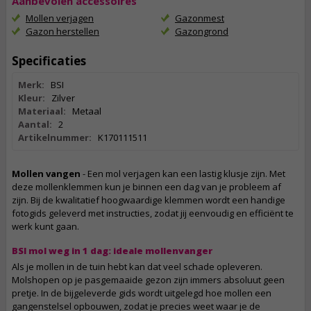
Aanbevolen accessoires
Mollen verjagen
Gazonmest
Gazon herstellen
Gazongrond
Specificaties
Merk:
BSI
Kleur:
Zilver
Materiaal:
Metaal
Aantal:
2
Artikelnummer:
K170111511
Mollen vangen
- Een mol verjagen kan een lastig klusje zijn. Met
deze mollenklemmen kun je binnen een dag van je probleem af
zijn. Bij de kwalitatief hoogwaardige klemmen wordt een handige
fotogids geleverd met instructies, zodat jij eenvoudig en efficiënt te
werk kunt gaan.
BSI mol weg in 1 dag: ideale mollenvanger
Als je mollen in de tuin hebt kan dat veel schade opleveren.
Molshopen op je pasgemaaide gezon zijn immers absoluut geen
pretje. In de bijgeleverde gids wordt uitgelegd hoe mollen een
gangenstelsel opbouwen, zodat je precies weet waar je de