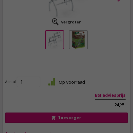
vergroten
17,
50
incl. btw
Op voorraad
Aantal
BSI adviesprijs
50
24,
Toevoegen