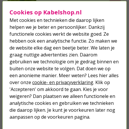
24,95
Cookies op Kabelshop.nl
Met cookies en technieken die daarop lijken
Mollenverjager | Perel | 1000 m²
helpen we je beter en persoonlijker. Dankzij
functionele cookies werkt de website goed. Ze
hebben ook een analytische functie. Zo maken we
12,50
de website elke dag een beetje beter. We laten je
graag nuttige advertenties zien. Daarom
Mollenverjager | BSI | 100 m²
gebruiken we technologie om je gedrag binnen en
(Ecologisch, Poeder)
buiten onze website te volgen. Dat doen we op
een anonieme manier. Meer weten? Lees hier alles
14,50
over onze
cookie- en privacyverklaring
. Klik op
'Accepteren' om akkoord te gaan. Kies je voor
weigeren? Dan plaatsen we alleen functionele en
analytische cookies en gebruiken we technieken
die daarop lijken. Je kunt je voorkeuren later nog
Je verwacht het niet
aanpassen op de voorkeuren pagina.
Turbo onkruidverdelger (Concentraat,
3x 100ml) | Ook voor je gazon!