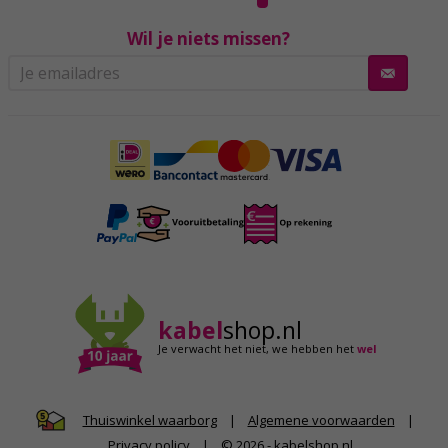
Wil je niets missen?
kabel
shop.nl
Je verwacht het niet,
we hebben het
wel
|
Algemene voorwaarden
|
Thuiswinkel waarborg
Privacy policy
|
© 2026 - kabelshop.nl